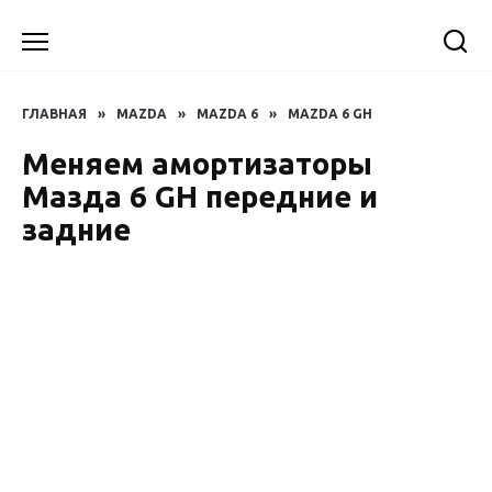
Перейти
к
содержанию
ГЛАВНАЯ
»
MAZDA
»
MAZDA 6
»
MAZDA 6 GH
Меняем амортизаторы
Мазда 6 GH передние и
задние