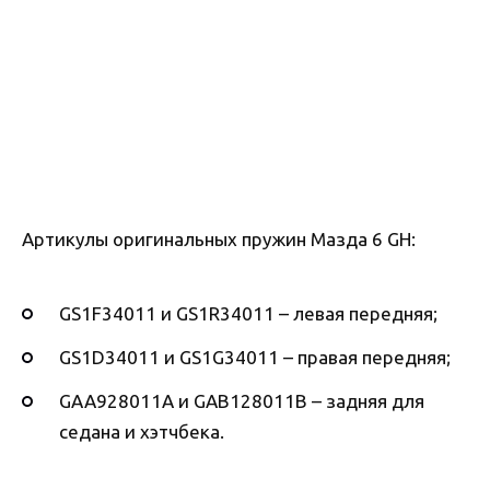
Артикулы оригинальных пружин Мазда 6 GH:
GS1F34011 и GS1R34011 – левая передняя;
GS1D34011 и GS1G34011 – правая передняя;
GAA928011A и GAB128011B – задняя для
седана и хэтчбека.