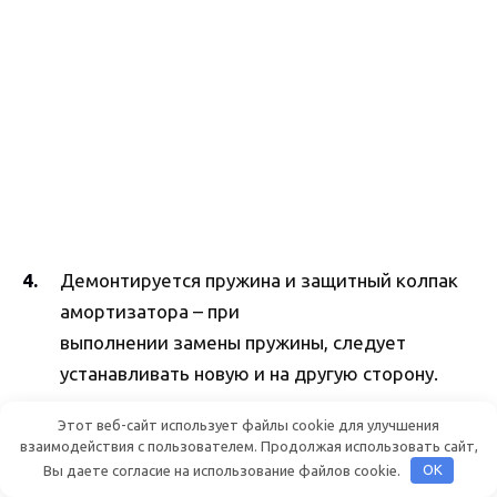
Демонтируется пружина и защитный колпак
амортизатора – при
выполнении замены пружины, следует
устанавливать новую и на другую сторону.
Последовательно снимаются: пыльник сверху
Этот веб-сайт использует файлы cookie для улучшения
взаимодействия с пользователем. Продолжая использовать сайт,
и буфер сжатия;
Вы даете согласие на использование файлов cookie.
OK
Проверяется работоспособность