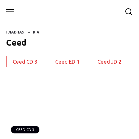
Перейти
к
содержанию
ГЛАВНАЯ
»
KIA
Ceed
Ceed CD 3
Ceed ED 1
Ceed JD 2
CEED CD 3