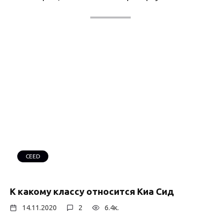
CEED
К какому классу относится Киа Сид
14.11.2020
2
6.4к.