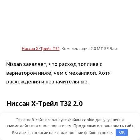
Ниссан Х-Трейл T31
. Комплектация 2.0 MT SE Base
Nissan заявляет, что расход топлива с
вариатором ниже, чем с механикой. Хотя
расхождения и незначительные.
Ниссан Х-Трейл Т32 2.0
Параметры двухлитрового двигателя на
Этот веб-сайт использует файлы cookie для улучшения
взаимодействия с пользователем. Продолжая использовать сайт,
полноприводном Х-Трейл 2.0 Т32 с
Вы даете согласие на использование файлов cookie.
OK
бесступенчатой трансмиссией можно