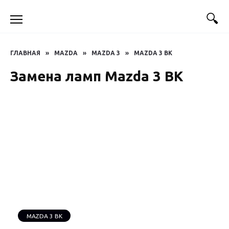
Перейти
к
содержанию
ГЛАВНАЯ
»
MAZDA
»
MAZDA 3
»
MAZDA 3 BK
Замена ламп Mazda 3 BK
MAZDA 3 BK