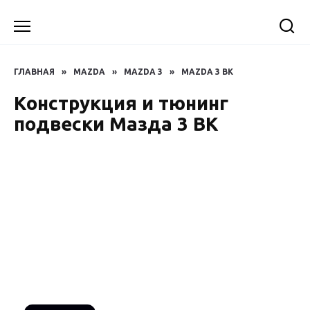
Перейти
к
содержанию
ГЛАВНАЯ
»
MAZDA
»
MAZDA 3
»
MAZDA 3 BK
Конструкция и тюнинг
подвески Мазда 3 BK