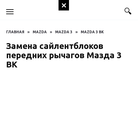
Перейти
к
содержанию
ГЛАВНАЯ
»
MAZDA
»
MAZDA 3
»
MAZDA 3 BK
Замена сайлентблоков
передних рычагов Мазда 3
BK