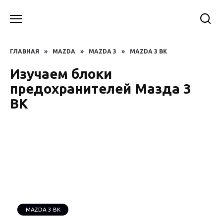
Перейти
к
содержанию
ГЛАВНАЯ
»
MAZDA
»
MAZDA 3
»
MAZDA 3 BK
Изучаем блоки
предохранителей Мазда 3
BK
MAZDA 3 BK