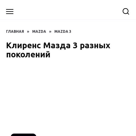
Перейти
к
содержанию
ГЛАВНАЯ
»
MAZDA
»
MAZDA 3
Клиренс Мазда 3 разных
поколений