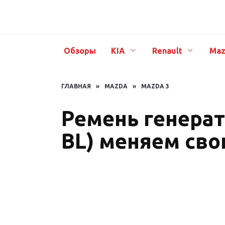
Перейти
к
содержанию
Обзоры
KIA
Renault
Maz
ГЛАВНАЯ
»
MAZDA
»
MAZDA 3
Ремень генерат
BL) меняем св