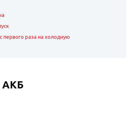
ча
пуск
с первого раза на холодную
– АКБ