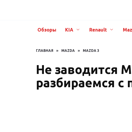
Перейти
к
содержанию
Обзоры
KIA
Renault
Maz
ГЛАВНАЯ
»
MAZDA
»
MAZDA 3
Не заводится М
разбираемся с