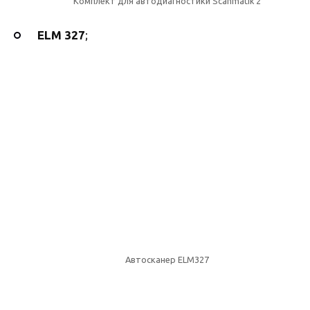
Комплект для автодиагностики Scanmatik 2
ELM
327
;
Автосканер ELM327