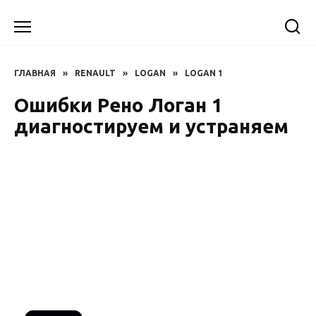
Перейти
к
содержанию
ГЛАВНАЯ
»
RENAULT
»
LOGAN
»
LOGAN 1
Ошибки Рено Логан 1
диагностируем и устраняем