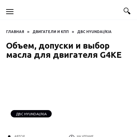
Перейти
к
содержанию
ГЛАВНАЯ
»
ДВИГАТЕЛИ И КПП
»
ДВС HYUNDAI/KIA
Объем, допуски и выбор
масла для двигателя G4KE
ДВС HYUNDAI/KIA
АВТОР
НА ЧТЕНИЕ