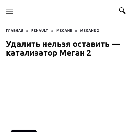
Перейти
к
содержанию
ГЛАВНАЯ
»
RENAULT
»
MEGANE
»
MEGANE 2
Удалить нельзя оставить —
катализатор Меган 2