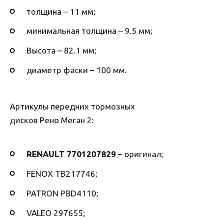
толщина – 11 мм;
минимальная толщина – 9.5 мм;
Высота – 82.1 мм;
диаметр фаски – 100 мм.
Артикулы передних тормозных
дисков Рено Меган 2:
RENAULT 7701207829
– оригинал;
FENOX TB217746;
PATRON PBD4110;
VALEO 297655;