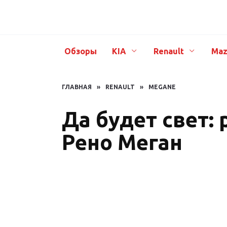
Перейти
к
содержанию
Обзоры
KIA
Renault
Maz
ГЛАВНАЯ
»
RENAULT
»
MEGANE
Да будет свет:
Рено Меган