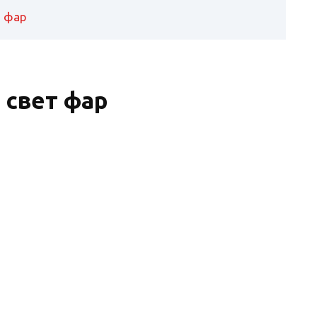
а фар
 свет фар