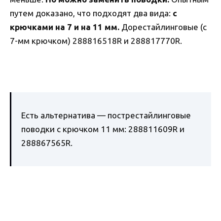
путем доказано, что подходят два вида:
с
крючками на 7 и на 11 мм.
Дорестайлинговые (с
7-мм крючком) 288816518R и 288817770R.
Есть альтернатива — пострестайлинговые
поводки с крючком 11 мм: 288811609R и
288867565R.