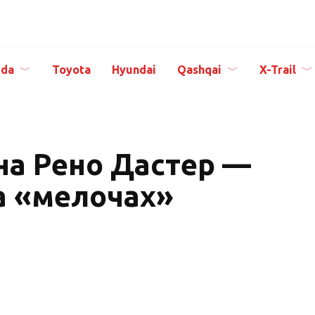
da
Toyota
Hyundai
Qashqai
X-Trail
на Рено Дастер —
а «мелочах»