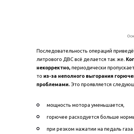
Осн
Последовательность операций приведём 
литрового ДВС всё делается так же.
Ко
некорректно,
периодически пропускаетс
то
из-за неполного выгорания горюче
проблемами.
Это проявляется следую
мощность мотора уменьшается,
горючее расходуется больше норм
при резком нажатии на педаль газа