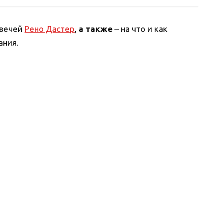
свечей
Рено Дастер
,
а также
– на что и как
ания.