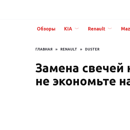
Перейти
к
содержанию
Обзоры
KIA
Renault
Maz
ГЛАВНАЯ
»
RENAULT
»
DUSTER
Замена свечей 
не экономьте н