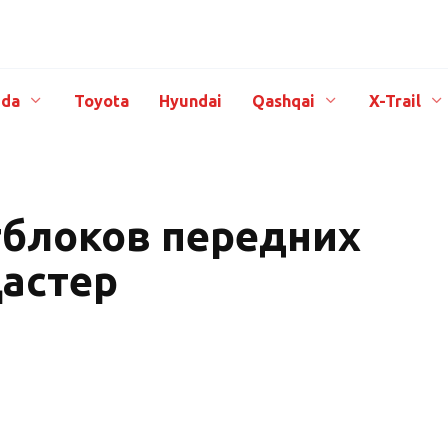
da
Toyota
Hyundai
Qashqai
X-Trail
тблоков передних
Дастер