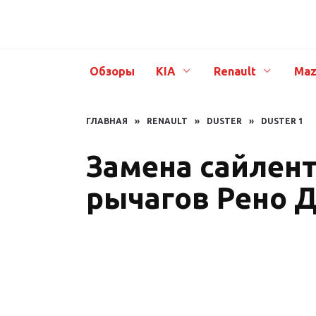
Перейти
к
содержанию
Обзоры
KIA
Renault
Maz
ГЛАВНАЯ
»
RENAULT
»
DUSTER
»
DUSTER 1
Замена сайлен
рычагов Рено 