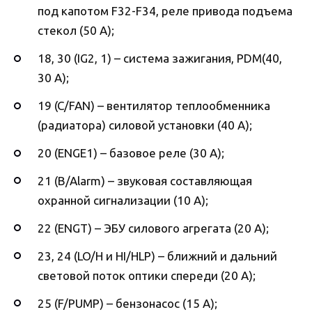
под капотом F32-F34, реле привода подъема
стекол (50 А);
18, 30 (IG2, 1) – система зажигания, PDM(40,
30 А);
19 (C/FAN) – вентилятор теплообменника
(радиатора) силовой установки (40 А);
20 (ENGE1) – базовое реле (30 А);
21 (B/Alarm) – звуковая составляющая
охранной сигнализации (10 А);
22 (ENGT) – ЭБУ силового агрегата (20 А);
23, 24 (LO/H и HI/HLP) – ближний и дальний
световой поток оптики спереди (20 А);
25 (F/PUMP) – бензонасос (15 А);