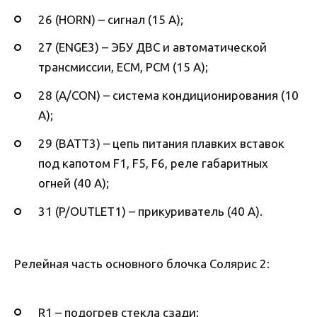
26 (HORN) – сигнал (15 А);
27 (ENGE3) – ЭБУ ДВС и автоматической
трансмиссии, ECM, PCM (15 А);
28 (A/CON) – система кондиционирования (10
А);
29 (BATT3) – цепь питания плавких вставок
под капотом F1, F5, F6, реле габаритных
огней (40 А);
31 (P/OUTLET1) – прикуриватель (40 А).
Релейная часть основного блочка Солярис 2:
R1 – подогрев стекла сзади;