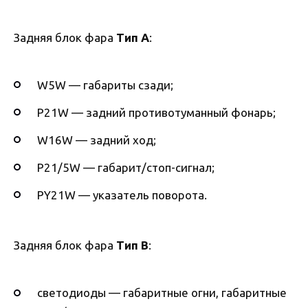
Задняя блок фара
Тип А
:
W5W — габариты сзади;
P21W — задний противотуманный фонарь;
W16W — задний ход;
P21/5W — габарит/стоп-сигнал;
PY21W — указатель поворота.
Задняя блок фара
Тип B
:
светодиоды — габаритные огни, габаритные