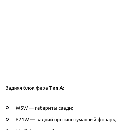
Задняя блок фара
Тип А
:
W5W — габариты сзади;
P21W — задний противотуманный фонарь;