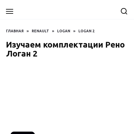
Перейти
к
содержанию
ГЛАВНАЯ
»
RENAULT
»
LOGAN
»
LOGAN 2
Изучаем комплектации Рено
Логан 2