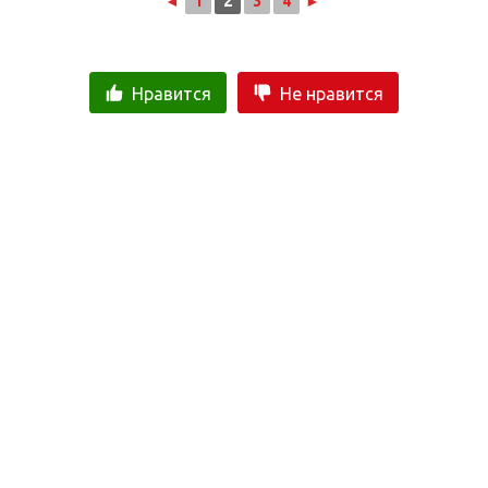
◄
1
2
3
4
►
Нравится
Не нравится