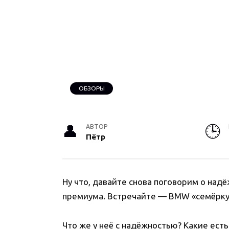
ОБЗОРЫ
АВТОР
Пётр
Ну что, давайте снова поговорим о над
премиума. Встречайте — BMW «семёрку»
Что же у неё с надёжностью? Какие ест