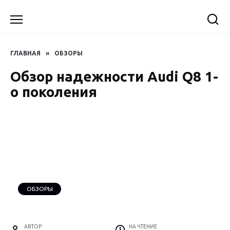
Перейти
к
содержанию
ГЛАВНАЯ
»
ОБЗОРЫ
Обзор надежности Audi Q8 1-
о поколения
ОБЗОРЫ
АВТОР
НА ЧТЕНИЕ