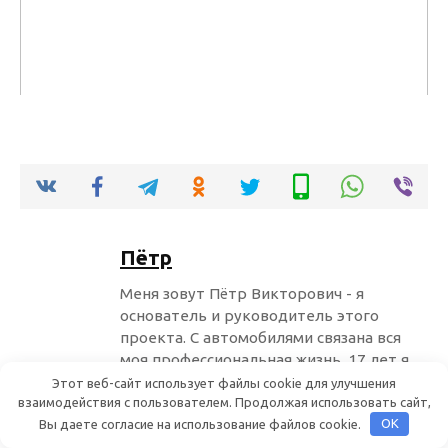
Пётр
Меня зовут Пётр Викторович - я
основатель и руководитель этого
проекта. С автомобилями связана вся
моя профессиональная жизнь. 17 лет я
работал автомехаником, начинал с
Этот веб-сайт использует файлы cookie для улучшения
взаимодействия с пользователем. Продолжая использовать сайт,
работ по подвеске, потом научился
Вы даете согласие на использование файлов cookie.
OK
ремонту двигателей. Уже 13 лет
являюсь владельцем небольшого