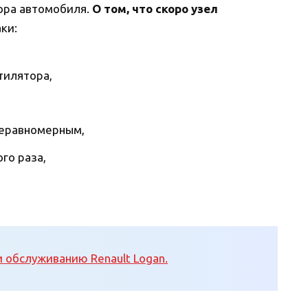
ора автомобиля.
О том, что скоро узел
аки:
тилятора,
неравномерным,
го раза,
и обслуживанию Renault Logan.