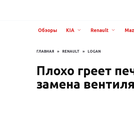
Перейти
к
содержанию
Обзоры
KIA
Renault
Maz
ГЛАВНАЯ
»
RENAULT
»
LOGAN
Плохо греет пе
замена вентиля