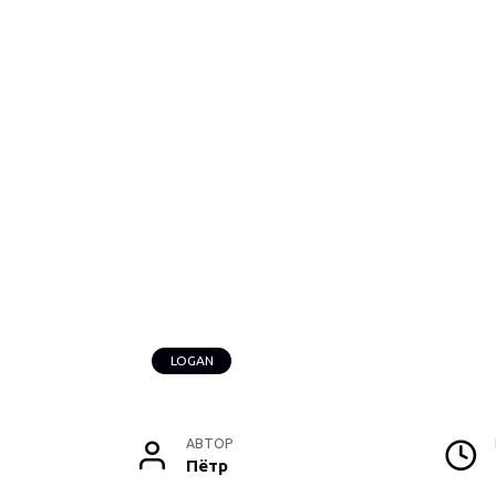
LOGAN
АВТОР
Пётр