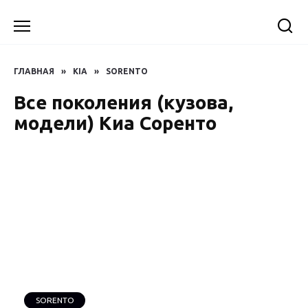
Перейти
к
содержанию
ГЛАВНАЯ
»
KIA
»
SORENTO
Все поколения (кузова,
модели) Киа Соренто
SORENTO