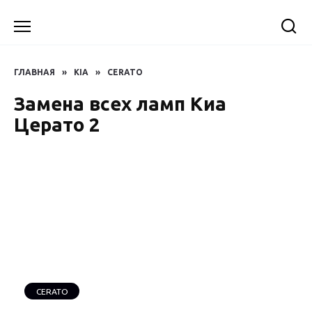
Перейти
к
содержанию
ГЛАВНАЯ
»
KIA
»
CERATO
Замена всех ламп Киа
Церато 2
CERATO