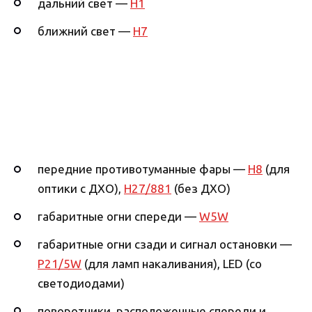
дальний свет —
H1
ближний свет —
H7
передние противотуманные фары —
H8
(для
оптики с ДХО),
H27/881
(без ДХО)
габаритные огни спереди —
W5W
габаритные огни сзади и сигнал остановки —
P21/5W
(для ламп накаливания), LED (со
светодиодами)
поворотники, расположенные спереди и