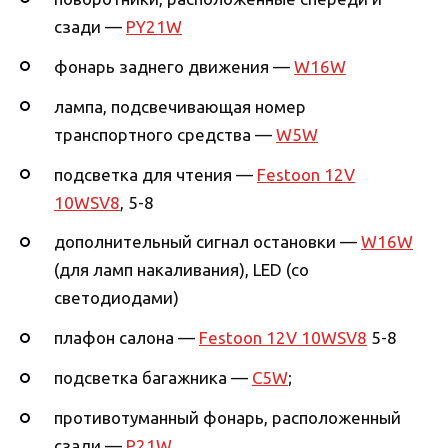
сзади —
PY21W
фонарь заднего движения —
W16W
лампа, подсвечивающая номер
транспортного средства —
W5W
подсветка для чтения —
Festoon 12V
10WSV8
, 5-8
дополнительный сигнал остановки —
W16W
(для ламп накаливания), LED (со
светодиодами)
плафон салона —
Festoon 12V 10WSV8
5-8
подсветка багажника —
C5W
;
противотуманный фонарь, расположенный
сзади —
P21W
.