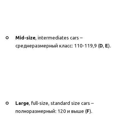
Mid-size
, intermediates cars –
среднеразмерный класс: 110-119,9 (
D
,
E
).
Large
, full-size, standard size cars –
полноразмерный: 120 и выше (
F
).