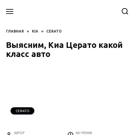
Перейти
к
содержанию
ГЛАВНАЯ
»
KIA
»
CERATO
Выясним, Киа Церато какой
класс авто
CERATO
АВТОР
НА ЧТЕНИЕ