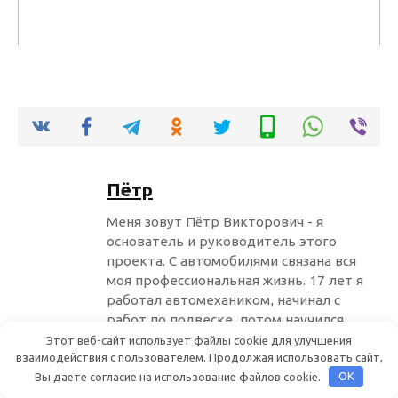
Пётр
Меня зовут Пётр Викторович - я
основатель и руководитель этого
проекта. С автомобилями связана вся
моя профессиональная жизнь. 17 лет я
работал автомехаником, начинал с
работ по подвеске, потом научился
ремонту двигателей. Уже 13 лет
Этот веб-сайт использует файлы cookie для улучшения
взаимодействия с пользователем. Продолжая использовать сайт,
являюсь владельцем небольшого
Вы даете согласие на использование файлов cookie.
OK
сервиса. Не так давно стал развивать
несколько интернет проектов об