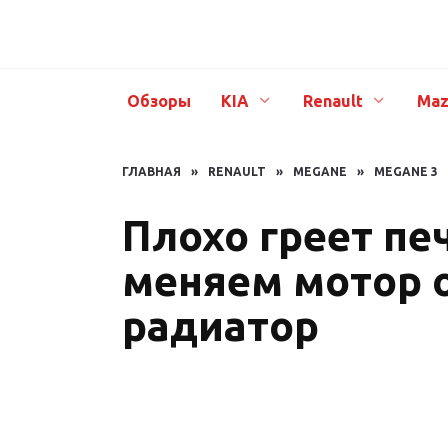
Перейти
к
содержанию
Обзоры
KIA
Renault
Maz
ГЛАВНАЯ
»
RENAULT
»
MEGANE
»
MEGANE 3
Плохо греет печ
меняем мотор 
радиатор