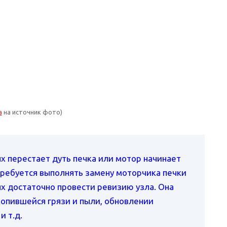
а
на источник фото)
ых перестает дуть печка или мотор начинает
требуется выполнять замену моторчика печки
ях достаточно провести ревизию узла. Она
копившейся грязи и пыли, обновлении
и т.д.