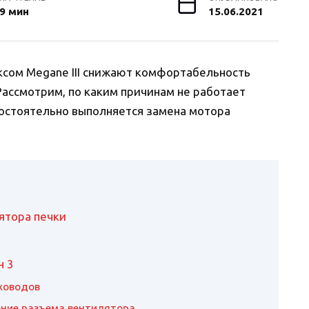
9 мин
15.06.2021
ксом Megane III снижают комфортабельность
Рассмотрим, по каким причинам не работает
амостоятельно выполняется замена мотора
ятора печки
н 3
ховодов
ение разъема вентилятора