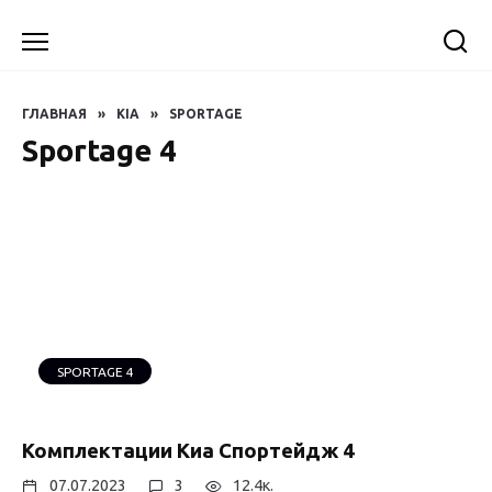
Перейти
к
содержанию
ГЛАВНАЯ
»
KIA
»
SPORTAGE
Sportage 4
SPORTAGE 4
Комплектации Киа Спортейдж 4
07.07.2023
3
12.4к.