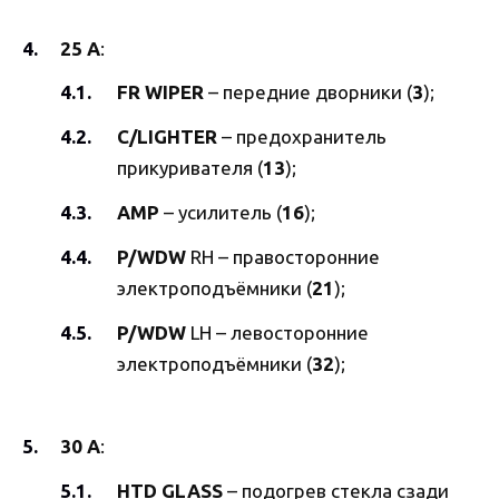
25 А
:
FR WIPER
– передние дворники (
3
);
C/LIGHTER
– предохранитель
прикуривателя (
13
);
AMP
– усилитель (
16
);
P/WDW
RH – правосторонние
электроподъёмники (
21
);
P/WDW
LH – левосторонние
электроподъёмники (
32
);
30 А
:
HTD GLASS
– подогрев стекла сзади