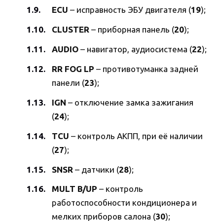
ECU
– исправность ЭБУ двигателя (
19
);
CLUSTER
– приборная панель (
20
);
AUDIO
– навигатор, аудиосистема (
22
);
RR FOG LP
– противотуманка задней
панели (
23
);
IGN
– отключение замка зажигания
(
24
);
TCU
– контроль АКПП, при её наличии
(
27
);
SNSR
– датчики (
28
);
MULT B/UP
– контроль
работоспособности кондиционера и
мелких приборов салона (
30
);