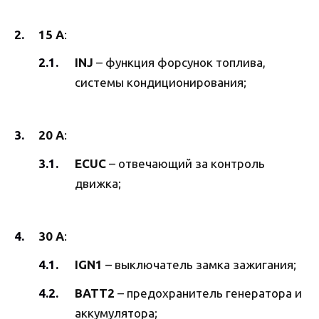
15 А
:
INJ
– функция форсунок топлива,
системы кондиционирования;
20 А
:
ECUC
– отвечающий за контроль
движка;
30 А
:
IGN1
– выключатель замка зажигания;
BATT2
– предохранитель генератора и
аккумулятора;