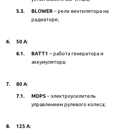
BLOWER
– реле вентилятора на
радиаторе;
50 А
:
BATT1
– работа генератора и
аккумулятора;
80 А
:
MDPS
– электроусилитель
управлением рулевого колеса;
125 А
: