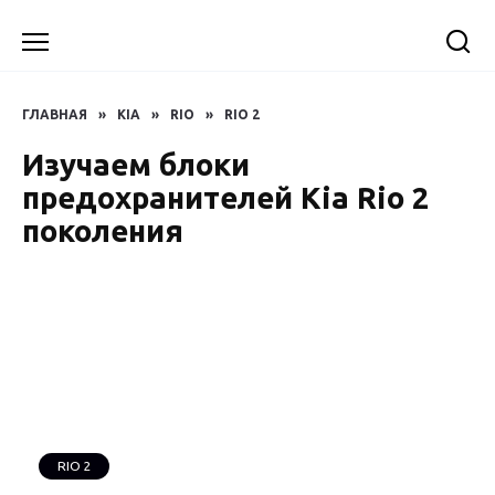
Перейти
к
содержанию
ГЛАВНАЯ
»
KIA
»
RIO
»
RIO 2
Изучаем блоки
предохранителей Kia Rio 2
поколения
RIO 2