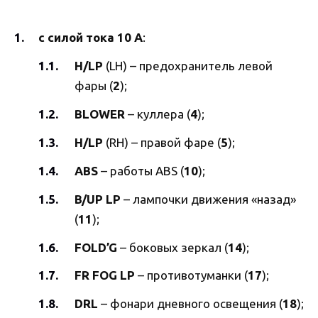
с силой тока 10 А
:
H/LP
(LH) – предохранитель левой
фары (
2
);
BLOWER
– куллера (
4
);
H/LP
(RH) – правой фаре (
5
);
ABS
– работы ABS (
10
);
B/UP
LP
– лампочки движения «назад»
(
11
);
FOLD’G
– боковых зеркал (
14
);
FR FOG LP
– противотуманки (
17
);
DRL
– фонари дневного освещения (
18
);