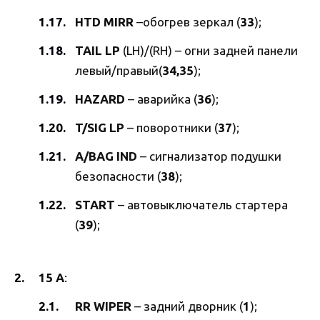
HTD MIRR
–обогрев зеркал (
33
);
TAIL LP
(LH)/(RH) – огни задней панели
левый/правый(
34,35
);
HAZARD
– аварийка (
36
);
T/SIG LP
– поворотники (
37
);
A/BAG IND
– сигнализатор подушки
безопасности (
38
);
START
– автовыключатель стартера
(
39
);
15 А
:
RR WIPER
– задний дворник (
1
);