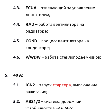
ECUA
– отвечающий за управление
двигателем;
RAD
– работа вентилятора на
радиаторе;
COND
– процесс вентилятора на
конденсоре;
P/WDW
– работа стеклоподъемников;
40 А
:
IGN2
– запуск
стартера
, выключение
зажигания;
ABS1/2
– система дорожной
устойчивости ESP и ABS;