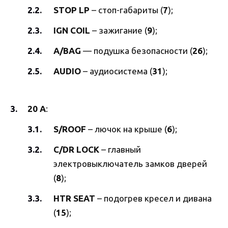
STOP
LP
– стоп-габариты (
7
);
IGN COIL
– зажигание (
9
);
A/BAG
— подушка безопасности (
26
);
AUDIO
– аудиосистема (
31
);
20 А
:
S/ROOF
– лючок на крыше (
6
);
C/DR LOCK
– главный
электровыключатель замков дверей
(
8
);
HTR SEAT
– подогрев кресел и дивана
(
15
);