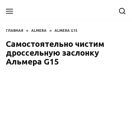
Перейти
к
содержанию
ГЛАВНАЯ
»
ALMERA
»
ALMERA G15
Самостоятельно чистим
дроссельную заслонку
Альмера G15