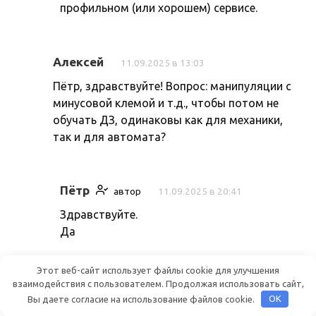
профильном (или хорошем) сервисе.
Алексей
11.09.2025 в 13:03
Пётр, здравствуйте! Вопрос: манипуляции с
минусовой клемой и т.д., чтобы потом не
обучать ДЗ, одинаковы как для механики,
так и для автомата?
Пётр
автор
11.09.2025 в 20:41
Здравствуйте.
Да
Этот веб-сайт использует файлы cookie для улучшения
Алексей
взаимодействия с пользователем. Продолжая использовать сайт,
12.09.2025 в 12:24
Вы даете согласие на использование файлов cookie.
OK
Пётр, здравствуйте!