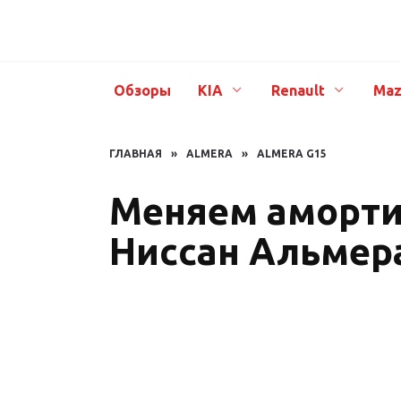
Перейти
к
содержанию
Обзоры
KIA
Renault
Maz
ГЛАВНАЯ
»
ALMERA
»
ALMERA G15
Меняем аморти
Ниссан Альмер