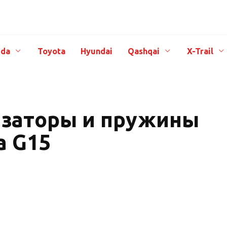
da
Toyota
Hyundai
Qashqai
X-Trail
заторы и пружины
а G15