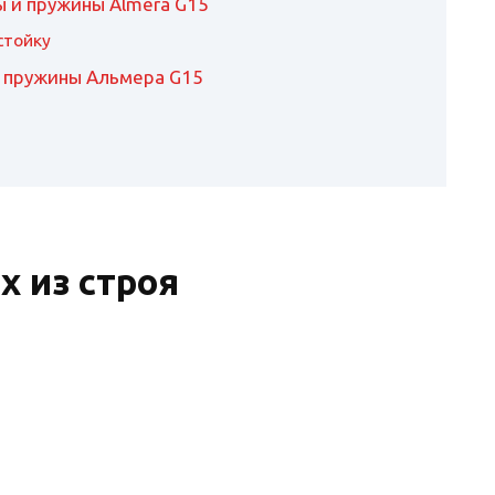
 и пружины Almera G15
стойку
 пружины Альмера G15
 из строя