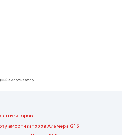
дний амортизатор
мортизаторов
оту амортизаторов Альмера G15