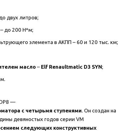
до двух литров;
– до 200 Н*м;
трующего элемента в АКПП – 60 и 120 тыс. км;
ителем масло
–
Elf Renaultmatic D3 SYN
;
м.
 DP8 —
рматора с четырьмя ступенями
. Он создан на
едины девяностых годов серии VM
есением следующих конструктивных