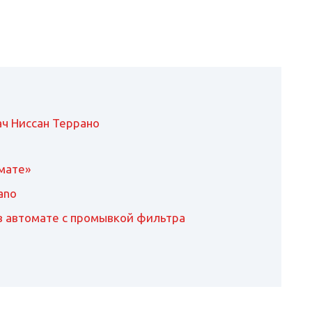
ч Ниссан Террано
омате»
ano
в автомате с промывкой фильтра