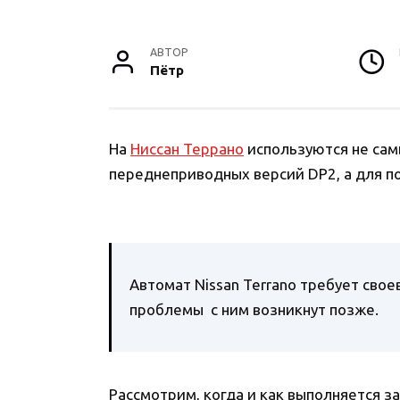
АВТОР
Пётр
На
Ниссан Террано
используются не сам
переднеприводных версий DP2, а для п
Автомат Nissan Terrano требует сво
проблемы с ним возникнут позже.
Рассмотрим, когда и как выполняется з