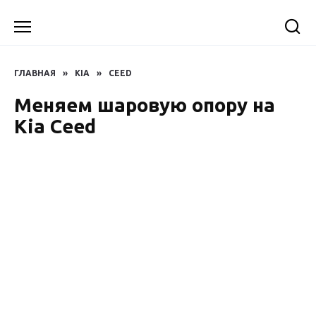
Перейти
к
содержанию
ГЛАВНАЯ
»
KIA
»
CEED
Меняем шаровую опору на
Kia Ceed