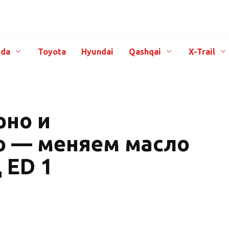
da
Toyota
Hyundai
Qashqai
X-Trail
рно и
о — меняем масло
 ED 1