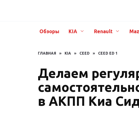
Перейти
к
содержанию
Обзоры
KIA
Renault
Maz
ГЛАВНАЯ
»
KIA
»
CEED
»
CEED ED 1
Делаем регуля
самостоятельн
в АКПП Киа Сид