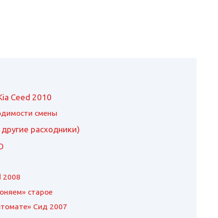
Kia Ceed 2010
одимости смены
 другие расходники)
D
d 2008
гоняем» старое
втомате» Сид 2007