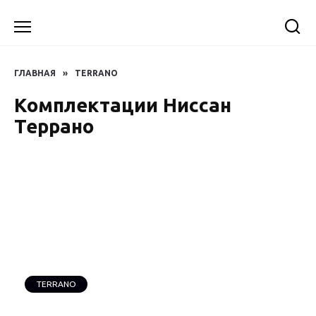
Перейти
к
содержанию
ГЛАВНАЯ
»
TERRANO
Комплектации Ниссан
Террано
TERRANO