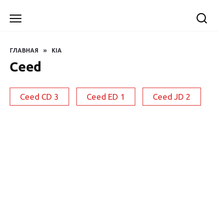
Перейти
к
содержанию
ГЛАВНАЯ
»
KIA
Ceed
Ceed CD 3
Ceed ED 1
Ceed JD 2