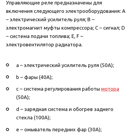
Управляющие реле предназначены для
включения следующего электрооборудования: A
– электрический усилитель руля; B –
электромагнит муфты компрессора; C – сигнал; D
– система подачи топлива; E, F –
электровентилятор радиатора.
a – электрический усилитель руля (50А);
b – фары (40А);
c – система регулирования работы
мотора
(50А);
d – зарядная система и обогрев заднего
стекла (100А);
e – омыватель передних фар (30А);