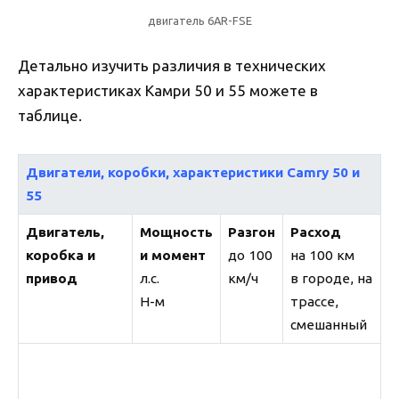
двигатель 6AR-FSE
Детально изучить различия в технических
характеристиках Камри 50 и 55 можете в
таблице.
Двигатели, коробки, характеристики Camry 50 и
55
Двигатель,
Мощность
Разгон
Расход
коробка и
и момент
до 100
на 100 км
привод
л.с.
км/ч
в городе, на
Н-м
трассе,
смешанный