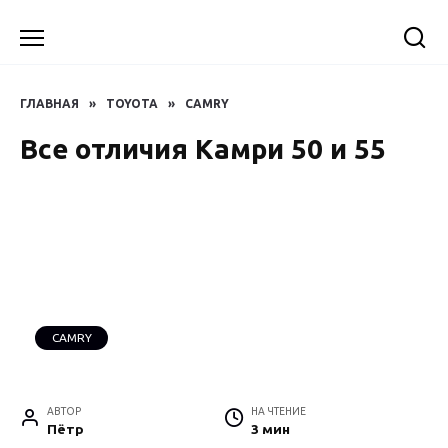
Перейти
к
содержанию
ГЛАВНАЯ
»
TOYOTA
»
CAMRY
Все отличия Камри 50 и 55
CAMRY
АВТОР
НА ЧТЕНИЕ
Пётр
3 мин