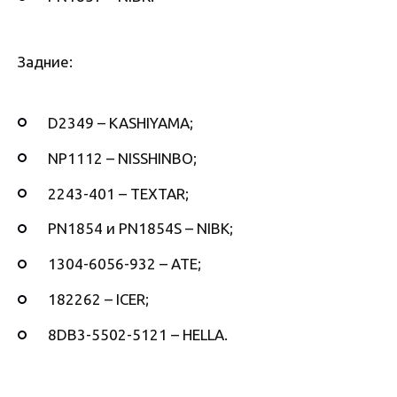
Задние:
D2349 – KASHIYAMA;
NP1112 – NISSHINBO;
2243-401 – TEXTAR;
PN1854 и PN1854S – NIBK;
1304-6056-932 – ATE;
182262 – ICER;
8DB3-5502-5121 – HELLA.