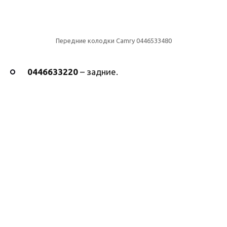
Передние колодки Camry 0446533480
0446633220
– задние.