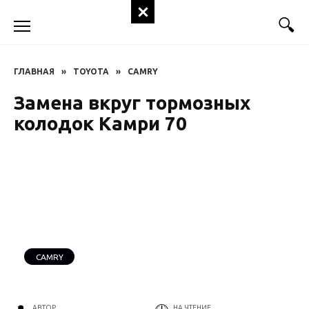
Перейти
к
содержанию
ГЛАВНАЯ
»
TOYOTA
»
CAMRY
Замена вкруг тормозных
колодок Камри 70
CAMRY
АВТОР
НА ЧТЕНИЕ