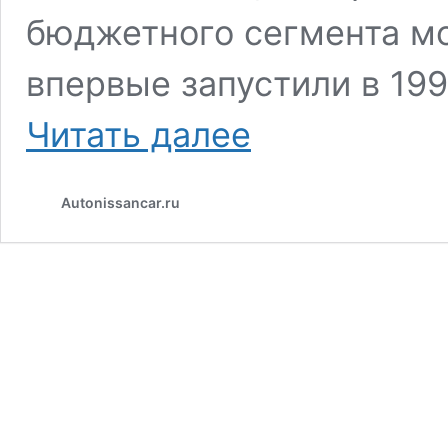
бюджетного сегмента мо
впервые запустили в 199
К7М
Читать далее
—
неприхотливый
и
Autonissancar.ru
надежный
двигатель
Рено